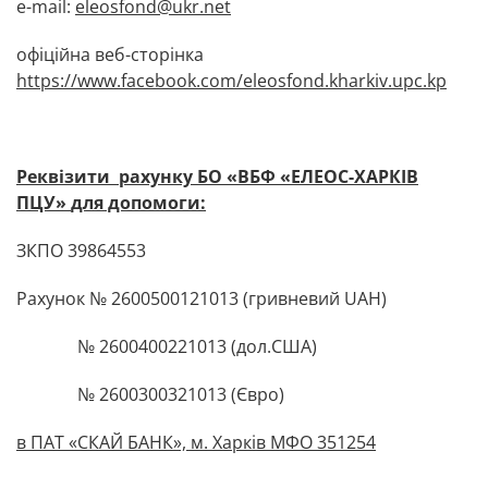
e-mail:
eleosfond@ukr.net
офіційна веб-сторінка
https://www.facebook.com/eleosfond.kharkiv.upc.kp
Реквізити рахунку
БО «ВБФ «ЕЛЕОС-ХАРКІВ
ПЦУ»
для допомоги:
ЗКПО 39864553
Рахунок № 2600500121013 (гривневий UAH)
№ 2600400221013 (дол.США)
№ 2600300321013 (Євро)
в ПАТ «СКАЙ БАНК», м. Харків МФО 351254