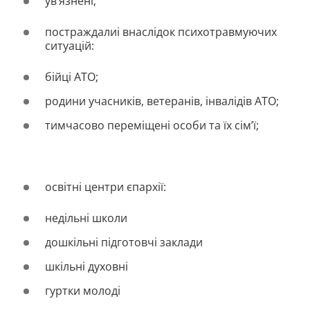
ув’язнені;
постраждалиі внаслідок психотравмуючих
ситуацій:
бійці АТО;
родини учасників, ветеранів, інвалідів АТО;
тимчасово переміщені особи та їх сім’ї;
освітні центри єпархії:
недільні школи
дошкільні підготовчі заклади
шкільні духовні
гуртки молоді