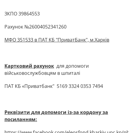
ЗКПО 39864553
Рахунок №26004052341260
МФО 351533 в ПАТ КБ "ПриватБанк", м.Харків
Картковий рахунок
для допомоги
військовослужбовцям в шпиталі
ПАТ КБ «Приватбанк" 5169 3324 0353 7494
Реквізити для допомоги із-за кордону за
посиланням:
https://www.facebook.com/eleosfond.kharkiv.upc.kp/p