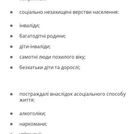
соціально незахищені верстви населення:
інваліди;
багатодітні родини;
діти-інваліди;
самотні люди похилого віку;
безхатьки діти та дорослі;
постраждалі внаслідок асоціального способу
життя:
алкоголіки;
наркомани;