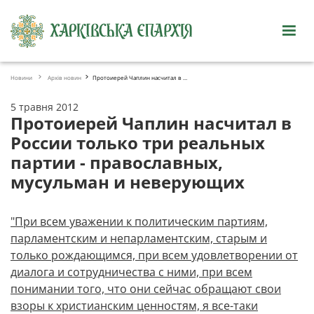
Новини
Архів новин
Протоиерей Чаплин насчитал в России только три реальных партии - правос
5 травня 2012
Протоиерей Чаплин насчитал в
России только три реальных
партии - православных,
мусульман и неверующих
"При всем уважении к политическим партиям,
парламентским и непарламентским, старым и
только рождающимся, при всем удовлетворении от
диалога и сотрудничества с ними, при всем
понимании того, что они сейчас обращают свои
взоры к христианским ценностям, я все-таки