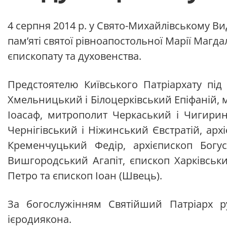
4 серпня 2014 р. у Свято-Михайлівському В
пам’яті святої рівноапостольної Марії Магда
єпископату та духовенства.
Предстоятелю Київського Патріархату під
Хмельницький і Білоцерківський Епіфаній,
Іоасаф, митрополит Черкаський і Чигирин
Чернігівський і Ніжинський Євстратій, ар
Кременчуцький Федір, архієпископ Богу
Вишгородський Агапіт, єпископ Харківськ
Петро та єпископ Іоан (Швець).
За богослужінням Святійший Патріарх р
ієродиякона.