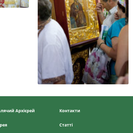
лячий Архієрей
Контакти
рея
Статтi