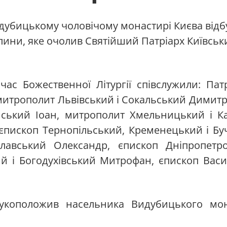
идубицькому чоловічому монастирі Києва відб
лини, яке очолив Святійший Патріарх Київський
 час Божественної Літургії співслужили: Па
 митрополит Львівський і Сокальський Димитр
ський Іоан, митрополит Хмельницький і Ка
хієпископ Тернопільський, Кременецький і Бу
славський Олександр, єпископ Дніпропетр
ий і Богодухівський Митрофан, єпископ Васи
укоположив насельника Видубицького мон