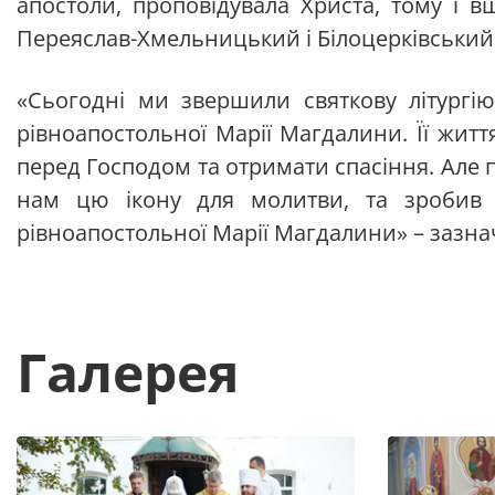
апостоли, проповідувала Христа, тому і 
Переяслав-Хмельницький і Білоцерківський 
«Сьогодні ми звершили святкову літургі
рівноапостольної Марії Магдалини. Її жит
перед Господом та отримати спасіння. Але
нам цю ікону для молитви, та зробив
рівноапостольної Марії Магдалини» – зазнач
Галерея