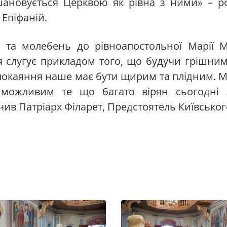
вшановується Церквою як рівна з ними» – 
Епіфаній.
ю та молебень до рівноапостольної Марії
тя слугує прикладом того, що будучи грішн
 покаяння наше має бути щирим та плідним. 
 можливим те що багато вірян сьогодні 
ив Патріарх Філарет, Предстоятель Київськог