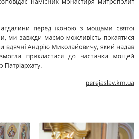
розповідає намісник монастиря митрополит
 Магдалини перед іконою з мощами святої
ими, ми завжди маємо можливість покаятися
Ми вдячні Андрію Миколайовичу, який надав
змогли прикластися до частички мощей
о Патріархату.
perejaslav.km.ua