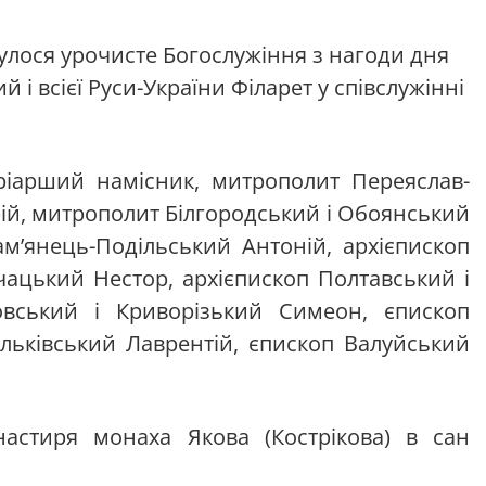
улося урочисте Богослужіння з нагоди дня
 і всієї Руси-України Філарет у співслужінні
тріарший намісник, митрополит Переяслав-
ій, митрополит Білгородський і Обоянський
мʼянець-Подільський Антоній, архієпископ
чацький Нестор, архієпископ Полтавський і
овський і Криворізький Симеон, єпископ
льківський Лаврентій, єпископ Валуйський
астиря монаха Якова (Кострікова) в сан