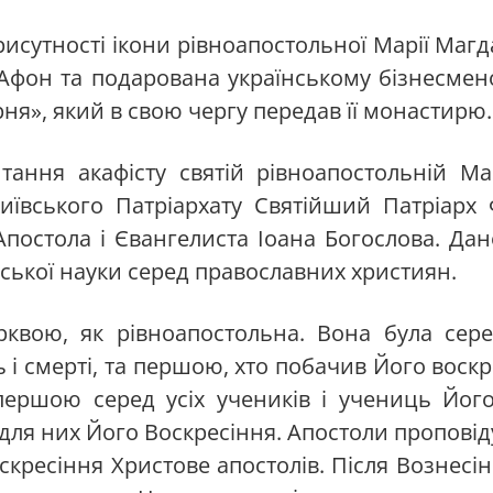
исутності ікони рівноапостольної Марії Магда
Афон та подарована українському бізнесмено
ня», який в свою чергу передав її монастирю.
ання акафісту святій рівноапостольній Мар
Київського Патріархату Святійший Патріар
остола і Євангелиста Іоана Богослова. Дан
ької науки серед православних християн.
квою, як рівноапостольна. Вона була серед
 і смерті, та першою, хто побачив Його воск
першою серед усіх учеників і учениць Йог
для них Його Воскресіння. Апостоли проповіду
кресіння Христове апостолів. Після Вознесін