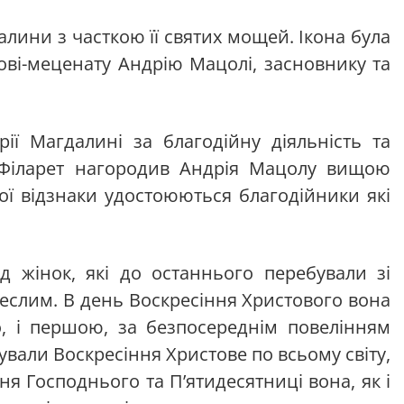
лини з часткою її святих мощей. Ікона була
ві-меценату Андрію Мацолі, засновнику та
ії Магдалині за благодійну діяльність та
х Філарет нагородив Андрія Мацолу вищою
ої відзнаки удостоюються благодійники які
 жінок, які до останнього перебували зі
реслим. В день Воскресіння Христового вона
о, і першою, за безпосереднім повелінням
вали Воскресіння Христове по всьому світу,
ня Господнього та П’ятидесятниці вона, як і