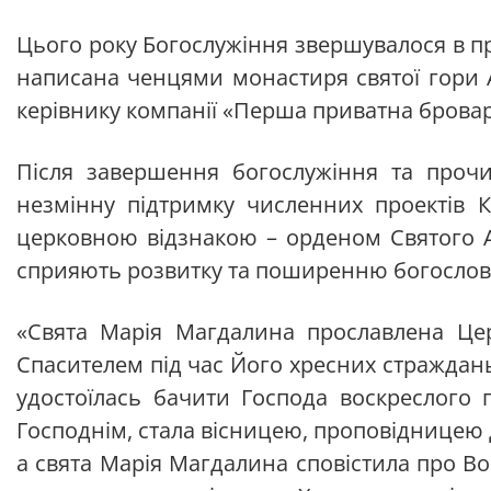
Цього року Богослужіння звершувалося в пр
написана ченцями монастиря святої гори 
керівнику компанії «Перша приватна бровар
Після завершення богослужіння та прочит
незмінну підтримку численних проектів 
церковною відзнакою – орденом Святого Ап
сприяють розвитку та поширенню богословс
«Свята Марія Магдалина прославлена Цер
Спасителем під час Його хресних страждань
удостоїлась бачити Господа воскреслого 
Господнім, стала вісницею, проповідницею 
а свята Марія Магдалина сповістила про Вос