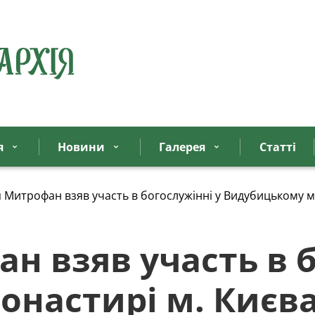
я
Новини
Галерея
Статтi
 Митрофан взяв участь в богослужінні у Видубицькому м
н взяв участь в б
настирі м. Києв