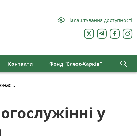
Налаштування доступності
Контакти
Фонд "Елеос-Харків"
онастирі м. Києва
огослужінні у
а