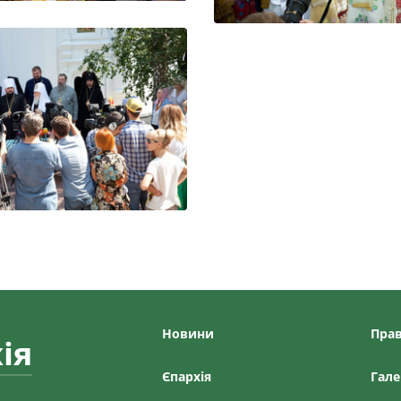
Новини
Прав
ія
Єпархiя
Гале