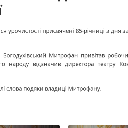
ї
лися урочистості присвячені 85-річниці з дня 
і Богодухівський Митрофан привітав робочи
ого народу відзначив директора театру К
еплі слова подяки владиці Митрофану.