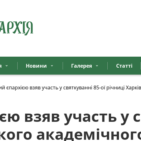
я
Новини
Галерея
Статтi
й єпархією взяв участь у святкуванні 85-ої річниці Харкі
ю взяв участь у с
кого академічног