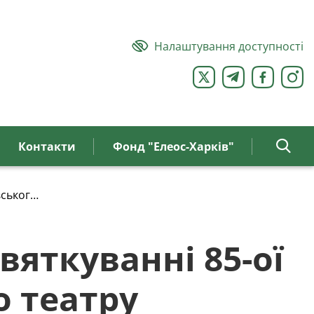
Налаштування доступності
Контакти
Фонд "Елеос-Харків"
вського академічного театру музичної комедії
вяткуванні 85-ої
о театру