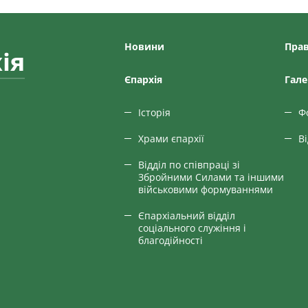
Новини
Прав
ія
Єпархiя
Гале
Історія
Ф
Храми єпархії
В
Відділ по співпраці зі
Збройними Силами та іншими
військовими формуваннями
Єпархіальний відділ
соціального служіння і
благодійності