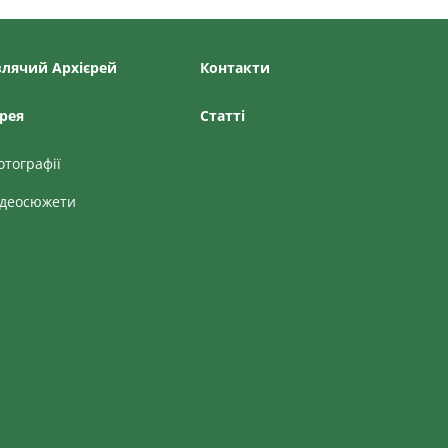
лячий Архієрей
Контакти
рея
Статтi
отографії
ідеосюжети