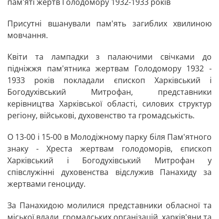
пам'яті жертв Голодомору 1932-1933 років
Присутні вшанували пам'ять загиблих хвилиною
мовчання.
Квіти та лампадки з палаючими свічками до
підніжжя пам'ятника жертвам Голодомору 1932 -
1933 років покладали єпископ Харківський і
Богодухівський Митрофан, представники
керівництва Харківської області, силових структур
регіону, військові, духовенство та громадськість.
О 13-00 і 15-00 в Молодіжному парку біля Пам'ятного
знаку - Хреста жертвам голодоморів, єпископ
Харківський і Богодухівський Митрофан у
співслужінні духовенства відслужив Панахиду за
жертвами геноциду.
За Панахидою молилися представники обласної та
міської влади, громадських організацій, харків'яни та