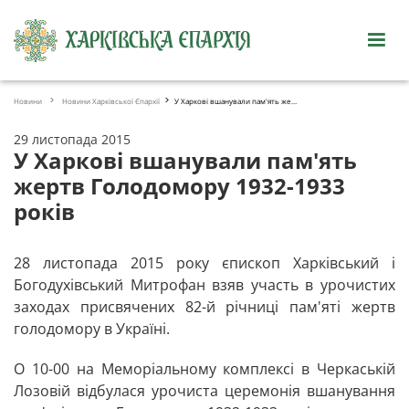
Новини
Новини Харківської Єпархії
У Харкові вшанували пам'ять жертв Голодомору 1932-1933 рокі
29 листопада 2015
У Харкові вшанували пам'ять
жертв Голодомору 1932-1933
років
28 листопада 2015 року єпископ Харківський і
Богодухівський Митрофан взяв участь в урочистих
заходах присвячених 82-й річниці пам'яті жертв
голодомору в Україні.
О 10-00 на Меморіальному комплексі в Черкаській
Лозовій відбулася урочиста церемонія вшанування