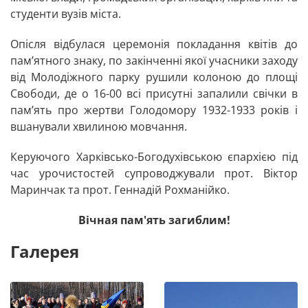
студенти вузів міста.
Опісля відбулася церемонія покладання квітів до
пам’ятного знаку, по закінченні якої учасники заходу
від Молодіжного парку рушили колоною до площі
Свободи, де о 16-00 всі присутні запалили свічки в
пам’ять про жертви Голодомору 1932-1933 років і
вшанували хвилиною мовчання.
Керуючого Харківсько-Богодухівською єпархією під
час урочистостей супроводжували прот. Віктор
Маринчак та прот. Геннадій Рохманійко.
Вічная пам'ять загиблим!
Галерея