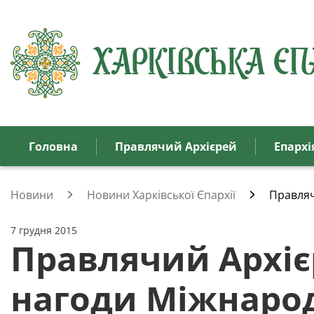
Головна
Правлячий Архієрей
Eпархi
Новини
Новини Харківської Єпархії
Правляч
7 грудня 2015
Правлячий Архієр
нагоди Міжнарод