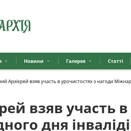
я
Новини
Галерея
Статтi
ий Архієрей взяв участь в урочистостях з нагоди Міжнар
ей взяв участь в
ного дня інваліді