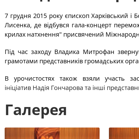
7 грудня 2015 року єпископ Харківський і Б
Лисенка, де відбувся гала-концерт перем
крилах натхнення" присвячений Міжнародно
Під час заходу Владика Митрофан зверну
грамотами представників громадських орга
В у
рочистостях також взяли участь
за
ініціатив
Надія Гончарова та інші представн
Галерея