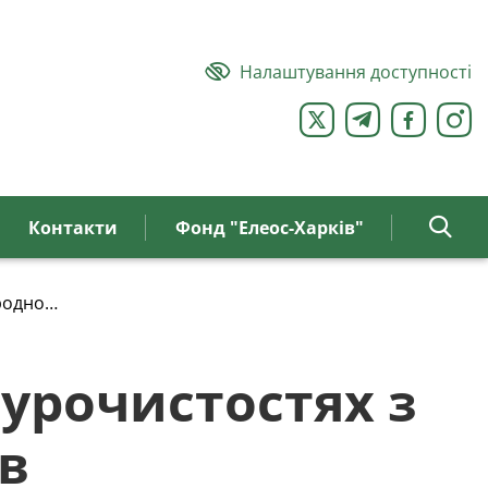
Налаштування доступності
Контакти
Фонд "Елеос-Харків"
одного дня інвалідів
 урочистостях з
в