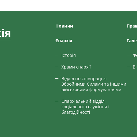
Новини
Прав
ія
Єпархiя
Гале
Історія
Ф
Храми єпархії
В
Відділ по співпраці зі
Збройними Силами та іншими
військовими формуваннями
Єпархіальний відділ
соціального служіння і
благодійності