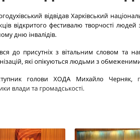
огодухівський відвідав
Харківський національ
ожців відкритого фестивалю творчості люде
му дню інвалідів.
вся до присутніх з вітальним словом та н
нізацій, які опікуються людьми з обмежени
ступник голови ХОДА Михайло Черняк,
ики влади та громадськості.