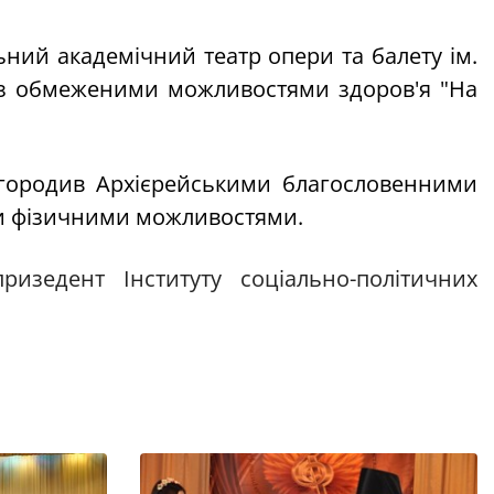
ний академічний театр опери та балету ім.
й з обмеженими можливостями здоров'я "На
агородив Архієрейськими благословенними
ми фізичними можливостями.
призедент Інституту соціально-політичних