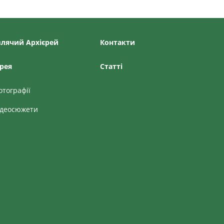
лячий Архієрей
Контакти
рея
Статтi
отографії
ідеосюжети