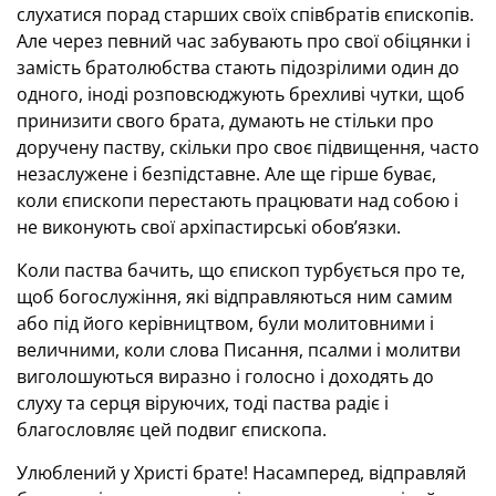
слухатися порад старших своїх співбратів єпископів.
Але через певний час забувають про свої обіцянки і
замість братолюбства стають підозрілими один до
одного, іноді розповсюджують брехливі чутки, щоб
принизити свого брата, думають не стільки про
доручену паству, скільки про своє підвищення, часто
незаслужене і безпідставне. Але ще гірше буває,
коли єпископи перестають працювати над собою і
не виконують свої архіпастирські обов’язки.
Коли паства бачить, що єпископ турбується про те,
щоб богослужіння, які відправляються ним самим
або під його керівництвом, були молитовними і
величними, коли слова Писання, псалми і молитви
виголошуються виразно і голосно і доходять до
слуху та серця віруючих, тоді паства радіє і
благословляє цей подвиг єпископа.
Улюблений у Христі брате! Насамперед, відправляй