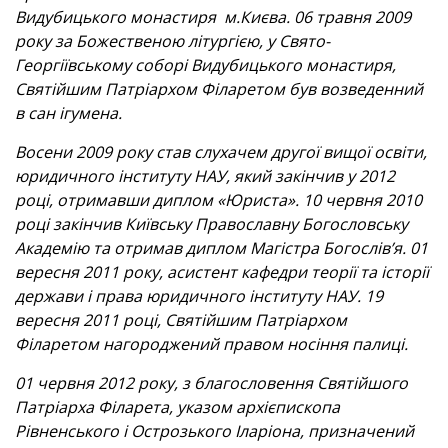
Видубицького монастиря м.Києва. 06 травня 2009
року за Божественою літургією, у Свято-
Георгіївському соборі Видубицького монастиря,
Святійшим Патріархом Філаретом був возведенний
в сан ігумена.
Восени 2009 року став слухачем другої вищої освіти,
юридичного інституту НАУ, який закінчив у 2012
році, отримавши диплом «Юриста». 10 червня 2010
році закінчив Київську Православну Богословську
Академію та отримав диплом Магістра Богослів’я. 01
вересня 2011 року, асистент кафедри теорії та історії
держави і права юридичного інституту НАУ. 19
вересня 2011 році, Святійшим Патріархом
Філаретом нагороджений правом носіння палиці.
01 червня 2012 року, з благословення Святійшого
Патріарха Філарета, указом архієпископа
Рівненського і Острозького Іларіона, призначений