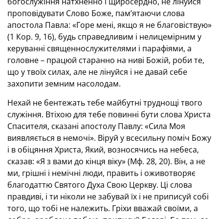
богослужіння натхненно і щиросердно, не лінуйся
проповідувати Слово Боже, пам’ятаючи слова
апостола Павла: «Горе мені, якщо я не благовіствую»
(1 Кор. 9, 16), будь справедливим і нелицемірним у
керуванні священнослужителями і парафіями, а
головне – працюй старанно на ниві Божій, роби те,
що у твоїх силах, але не лінуйся і не давай себе
захопити земним насолодам.
Нехай не бентежать тебе майбутні труднощі твого
служіння. Втіхою для тебе повинні бути слова Христа
Спасителя, сказані апостолу Павлу: «Сила Моя
виявляється в немочі». Віруй у всесильну поміч Божу
і в обіцяння Христа, Який, возносячись на небеса,
сказав: «Я з вами до кінця віку» (Мф. 28, 20). Він, а не
ми, грішні і немічні люди, править і оживотворяє
благодаттю Святого Духа Свою Церкву. Ці слова
правдиві, і ти ніколи не забувай їх і не приписуй собі
того, що тобі не належить. Гріхи вважай своїми, а