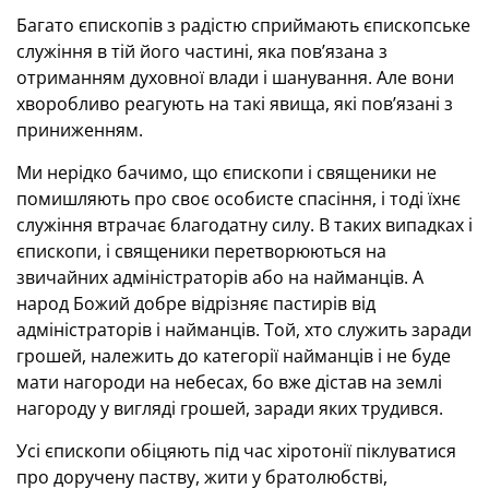
Багато єпископів з радістю сприймають єпископське
служіння в тій його частині, яка пов’язана з
отриманням духовної влади і шанування. Але вони
хворобливо реагують на такі явища, які пов’язані з
приниженням.
Ми нерідко бачимо, що єпископи і священики не
помишляють про своє особисте спасіння, і тоді їхнє
служіння втрачає благодатну силу. В таких випадках і
єпископи, і священики перетворюються на
звичайних адміністраторів або на найманців. А
народ Божий добре відрізняє пастирів від
адміністраторів і найманців. Той, хто служить заради
грошей, належить до категорії найманців і не буде
мати нагороди на небесах, бо вже дістав на землі
нагороду у вигляді грошей, заради яких трудився.
Усі єпископи обіцяють під час хіротонії піклуватися
про доручену паству, жити у братолюбстві,