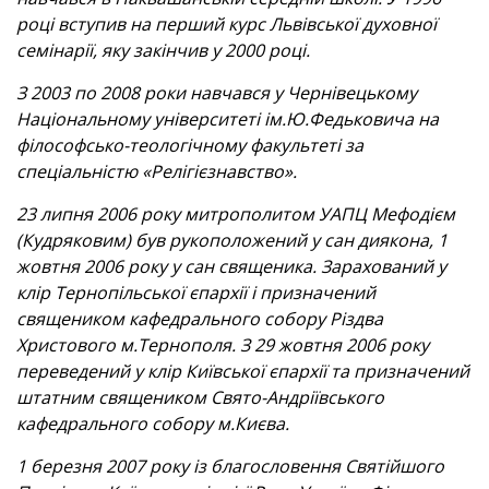
році вступив на перший курс Львівської духовної
семінарії, яку закінчив у 2000 році.
З 2003 по 2008 роки навчався у Чернівецькому
Національному університеті ім.Ю.Федьковича на
філософсько-теологічному факультеті за
спеціальністю «Релігієзнавство».
23 липня 2006 року митрополитом УАПЦ Мефодієм
(Кудряковим) був рукоположений у сан диякона, 1
жовтня 2006 року у сан священика. Зарахований у
клір Тернопільської єпархії і призначений
священиком кафедрального собору Різдва
Христового м.Тернополя. З 29 жовтня 2006 року
переведений у клір Київської єпархії та призначений
штатним священиком Свято-Андріївського
кафедрального собору м.Києва.
1 березня 2007 року із благословення Святійшого