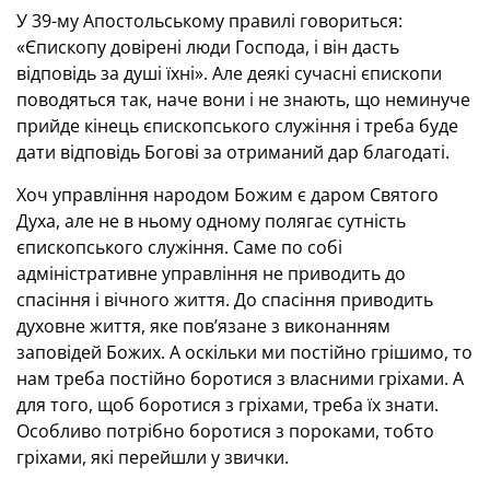
У 39-му Апостольському правилі говориться:
«Єпископу довірені люди Господа, і він дасть
відповідь за душі їхні». Але деякі сучасні єпископи
поводяться так, наче вони і не знають, що неминуче
прийде кінець єпископського служіння і треба буде
дати відповідь Богові за отриманий дар благодаті.
Хоч управління народом Божим є даром Святого
Духа, але не в ньому одному полягає сутність
єпископського служіння. Саме по собі
адміністративне управління не приводить до
спасіння і вічного життя. До спасіння приводить
духовне життя, яке пов’язане з виконанням
заповідей Божих. А оскільки ми постійно грішимо, то
нам треба постійно боротися з власними гріхами. А
для того, щоб боротися з гріхами, треба їх знати.
Особливо потрібно боротися з пороками, тобто
гріхами, які перейшли у звички.