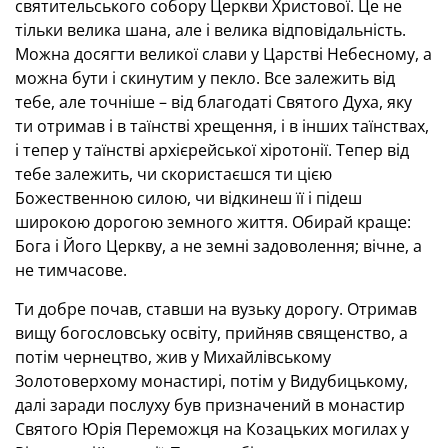
святительського собору Церкви Христової. Це не
тільки велика шана, але і велика відповідальність.
Можна досягти великої слави у Царстві Небесному, а
можна бути і скинутим у пекло. Все залежить від
тебе, але точніше – від благодаті Святого Духа, яку
ти отримав і в таїнстві хрещення, і в інших таїнствах,
і тепер у таїнстві архієрейської хіротонії. Тепер від
тебе залежить, чи скористаєшся ти цією
Божественною силою, чи відкинеш її і підеш
широкою дорогою земного життя. Обирай краще:
Бога і Його Церкву, а не земні задоволення; вічне, а
не тимчасове.
Ти добре почав, ставши на вузьку дорогу. Отримав
вищу богословську освіту, прийняв священство, а
потім чернецтво, жив у Михайлівському
Золотоверхому монастирі, потім у Видубицькому,
далі заради послуху був призначений в монастир
Святого Юрія Переможця на Козацьких могилах у