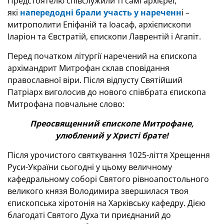
Предстоятелю співслужили ті самі архієреї,
які
напередодні брали участь у нареченн
і –
митрополити Епіфаній та Іоасаф, архієпископи
Іларіон та Євстратій, єпископи Лаврентій і Агапіт.
Перед початком літургії наречений на єпископа
архімандрит Митрофан склав сповідання
православної віри. Після відпусту Святійший
Патріарх виголосив до нового співбрата єпископа
Митрофана повчальне слово:
Преосвященний єпископе Митрофане,
улюблений у Христі брате!
Після урочистого святкування 1025-ліття Хрещення
Руси-України сьогодні у цьому величному
кафедральному соборі Святого рівноапостольного
великого князя Володимира звершилася твоя
єпископська хіротонія на Харківську кафедру. Дією
благодаті Святого Духа ти приєднаний до