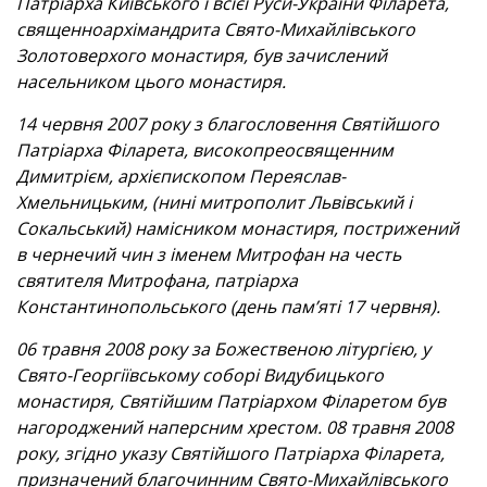
Патріарха Київського і всієї Руси-України Філарета,
священноархімандрита Свято-Михайлівського
Золотоверхого монастиря, був зачислений
насельником цього монастиря.
14 червня 2007 року з благословення Святійшого
Патріарха Філарета, високопреосвященним
Димитрієм, архієпископом Переяслав-
Хмельницьким, (нині митрополит Львівський і
Сокальський) намісником монастиря, пострижений
в чернечий чин з іменем Митрофан на честь
святителя Митрофана, патріарха
Константинопольського (день пам’яті 17 червня).
06 травня 2008 року за Божественою літургією, у
Свято-Георгіївському соборі Видубицького
монастиря, Святійшим Патріархом Філаретом був
нагороджений наперсним хрестом. 08 травня 2008
року, згідно указу Святійшого Патріарха Філарета,
призначений благочинним Свято-Михайлівського