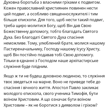
Духовна боротьба з власними гріхами є подвигом.
Кожен православний християнин повинен нести
цей подвиг, а особливо священнослужителі і тим
більше єпископи. Для того, щоб нести такий подвиг,
треба щиро молитися Богу, щоб Він дав Свою
Божественну допомогу, тобто благодать Святого
Духа. Без благодаті Святого Духа спасіння
неможливе. Тому, улюблений брате, молися нашому
Пастиреначальнику, Господу нашому Ісусу Христу,
щоб Він постійно подавав тобі Свою допомогу.
Тільки в єднанні з Господом наше архіпастирське
служіння буде плідним.
Якщо ж ти не будеш духовною людиною, то служіння
твоє зведеться на марне. Воно не приведе тебе до
спасіння і вічного життя. Апостол Павло закликає
молодого єпископа, свого ученика Тимофія, бути
воїном Христовим. А що означає бути воїном
Христовим – як не боротися з дияволом і гріхом?