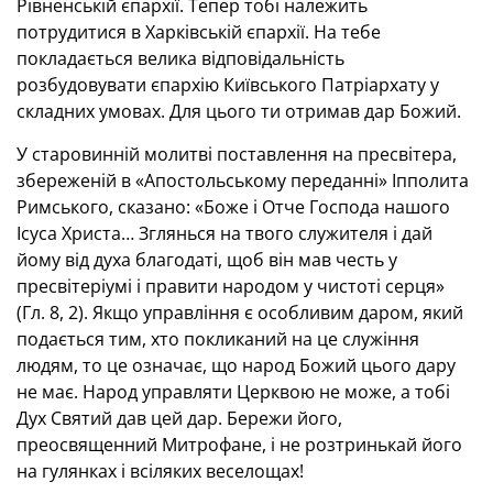
Рівненській єпархії. Тепер тобі належить
потрудитися в Харківській єпархії. На тебе
покладається велика відповідальність
розбудовувати єпархію Київського Патріархату у
складних умовах. Для цього ти отримав дар Божий.
У старовинній молитві поставлення на пресвітера,
збереженій в «Апостольському переданні» Іпполита
Римського, сказано: «Боже і Отче Господа нашого
Ісуса Христа… Зглянься на твого служителя і дай
йому від духа благодаті, щоб він мав честь у
пресвітеріумі і правити народом у чистоті серця»
(Гл. 8, 2). Якщо управління є особливим даром, який
подається тим, хто покликаний на це служіння
людям, то це означає, що народ Божий цього дару
не має. Народ управляти Церквою не може, а тобі
Дух Святий дав цей дар. Бережи його,
преосвященний Митрофане, і не розтринькай його
на гулянках і всіляких веселощах!