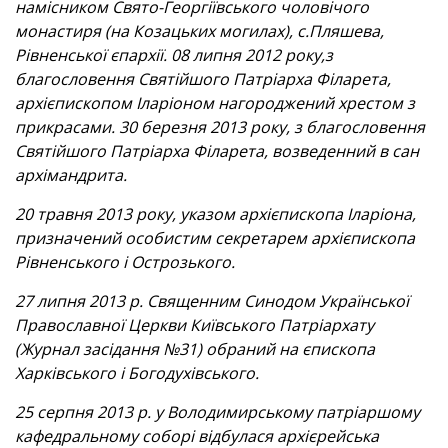
намісником Свято-Георгіївського чоловічого
монастиря (на Козацьких могилах), с.Пляшева,
Рівненської єпархії. 08 липня 2012 року,з
благословення Святійшого Патріарха Філарета,
архієпископом Іларіоном нагороджений хрестом з
прикрасами. 30 березня 2013 року, з благословення
Святійшого Патріарха Філарета, возведенний в сан
архімандрита.
20 травня 2013 року, указом архієпископа Іларіона,
призначений особистим секретарем архієпископа
Рівненського і Острозького.
27 липня 2013 р. Священним Синодом Української
Православної Церкви Київського Патріархату
(Журнал засідання №31) обраний на єпископа
Харківського і Богодухівського.
25 серпня 2013 р. у Володимирському патріаршому
кафедральному соборі відбулася архієрейська