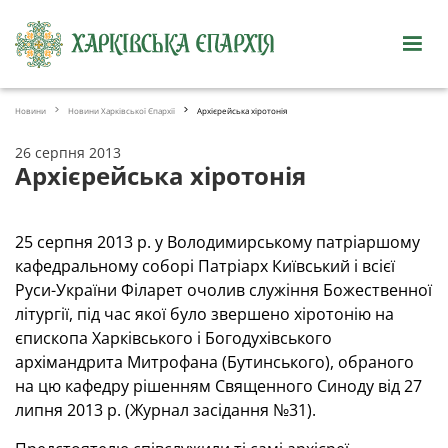
Новини
Новини Харківської Єпархії
Архієрейська хіротонія
26 серпня 2013
Архієрейська хіротонія
25 серпня 2013 р. у Володимирському патріаршому
кафедральному соборі Патріарх Київський і всієї
Руси-України Філарет очолив служіння Божественної
літургії, під час якої було звершено хіротонію на
єпископа Харківського і Богодухівського
архімандрита Митрофана (Бутинського), обраного
на цю кафедру рішенням Священного Синоду від 27
липня 2013 р. (Журнал засідання №31).