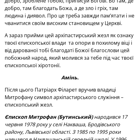
добро, зроблене тобою, приписуй Богові. Бо там, де
добро, там благодать Божа, а де зло і гріх, там
людина і диявол. Про це треба завжди пам’ятати і не
чванитися своїм високим становищем у Церкві.
А зараз прийми цей архіпастирський жезл як ознаку
твоєї єпископської влади та опори в похилому віці і
від дарованої тобі благодаті Божої благослови цей
побожний народ, який молився за тебе під час твоєї
єпископської хіротонії.
Амінь.
Після цього Патріарх Філарет вручив владиці
Митрофану символ архіпастирського служіння –
єпископський жезл.
Єпископ Митрофан (Бутинський)
народився 17
червня 1978 року у селі Накваша, Бродівського
району, Львівської області. З 1985 по 1995 роки
навчався в Наквашанській середній школі. У 1996