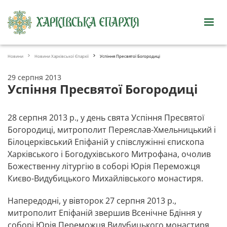
Новини
Новини Харківської Єпархії
Успіння Пресвятої Богородиці
29 серпня 2013
Успіння Пресвятої Богородиці
28 серпня 2013 р., у день свята Успіння Пресвятої
Богородиці, митрополит Переяслав-Хмельницький і
Білоцерківський Епіфаній у співслужінні єпископа
Харківського і Богодухівського Митрофана, очолив
Божественну літургію в соборі Юрія Переможця
Києво-Видубицького Михайлівського монастиря.
Напередодні, у вівторок 27 серпня 2013 р.,
митрополит Епіфаній звершив Всенічне Бдіння у
соборі Юрія Переможця Видубицького монастиря.