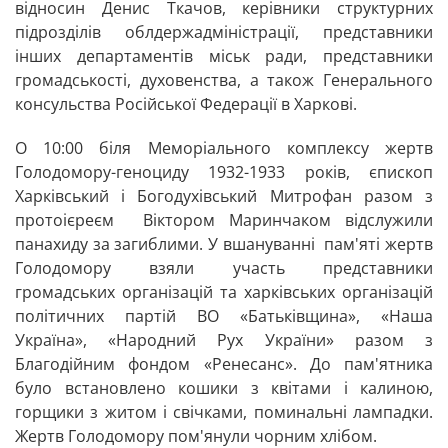
відносин Денис Ткачов, керівники структурних
підрозділів облдержадміністрації, представники
інших департаментів міськ ради, представники
громадськості, духовенства, а також Генерального
консульства Російської Федерації в Харкові.
О 10:00 біля Меморіального комплексу жертв
Голодомору-геноциду 1932-1933 років, єпископ
Харківський і Богодухівський Митрофан разом з
протоієреєм Віктором Маринчаком відслужили
панахиду за загиблими. У вшануванні пам'яті жертв
Голодомору взяли участь представники
громадських організацій та харківських організацій
політичних партій ВО «Батьківщина», «Наша
Україна», «Народний Рух України» разом з
Благодійним фондом «Ренесанс». До пам'ятника
було встановлено кошики з квітами і калиною,
горщики з житом і свічками, поминальні лампадки.
Жертв Голодомору пом'янули чорним хлібом.