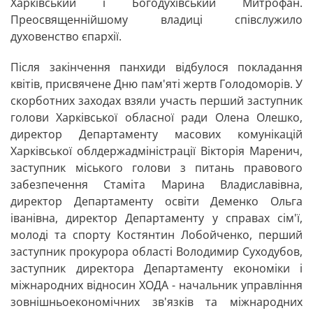
Харківський і Богодухівський Митрофан.
Преосвященнійшому владиці співслужило
духовенство єпархії.
Після закінчення панхиди відбулося покладання
квітів, присвячене Дню пам'яті жертв Голодоморів. У
скорботних заходах взяли участь перший заступник
голови Харківської обласної ради Олена Олешко,
директор Департаменту масових комунікацій
Харківської облдержадміністрації Вікторія Маренич,
заступник міського голови з питань правового
забезпечення Стаміта Марина Владиславівна,
директор Департаменту освіти Деменко Ольга
іванівна, директор Департаменту у справах сім'ї,
молоді та спорту Костянтин Лобойченко, перший
заступник прокурора області Володимир Суходубов,
заступник директора Департаменту економіки і
міжнародних відносин ХОДА - начальник управління
зовнішньоекономічних зв'язків та міжнародних