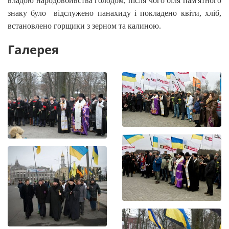
владою народовбивства голодом, після чого біля пам'ятного
знаку було відслужено панахиду і покладено квіти, хліб,
встановлено горщики з зерном та калиною.
Галерея