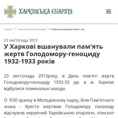
Новини
Новини Харківської Єпархії
У Харкові вшанували пам'ять жертв Голодомору-геноциду 1932
23 листопада 2013
У Харкові вшанували пам'ять
жертв Голодомору-геноциду
1932-1933 років
23 листопада 2013року, в День пам'яті жертв
Голодомору-геноциду 1932-33 рр. в м. Харкові
відбулися поминальні заходи.
О 9:00 зранку в Молодіжному парку, біля Пам'ятного
знака - Хреста жертвам Голодомору панахиду
відслужив керуючий Харківською єпархією, єпископ