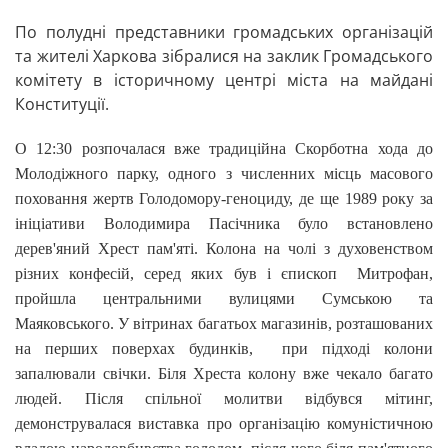
По полудні представники громадських організацій
та жителі Харкова зібралися на заклик Громадського
комітету в історичному центрі міста на майдані
Конституції.
О 12:30 розпочалася вже традиційна Скорботна хода до
Молодіжного парку, одного з численних місць масового
поховання жертв Голодомору-геноциду, де ще 1989 року за
ініціативи Володимира Пасічника було встановлено
дерев'яний Хрест пам'яті. Колона на чолі з духовенством
різних конфесій, серед яких був і єпископ Митрофан,
пройшла центральними вулицями Сумською та
Маяковського. У вітринах багатьох магазинів, розташованих
на перших поверхах будинків, при підході колони
запалювали свічки. Біля Хреста колону вже чекало багато
людей. Після спільної молитви відбувся мітинг,
демонструвалася виставка про організацію комуністичною