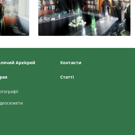
лячий Архієрей
Контакти
рея
Статтi
отографії
ідеосюжети