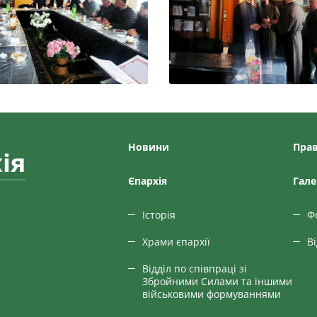
Новини
Прав
ія
Єпархiя
Гале
Історія
Ф
Храми єпархії
В
Відділ по співпраці зі
Збройними Силами та іншими
військовими формуваннями