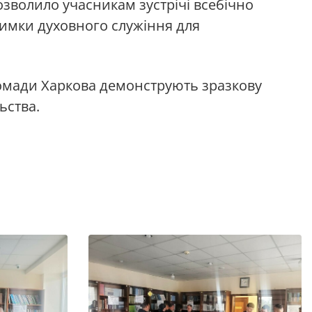
озволило учасникам зустрічі всебічно
тримки духовного служіння для
громади Харкова демонструють зразкову
ьства.