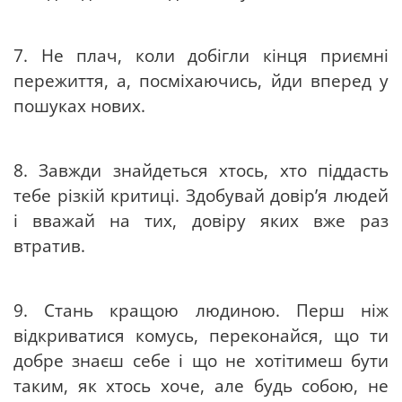
7. Не плач, коли добігли кінця приємні
пережиття, а, посміхаючись, йди вперед у
пошуках нових.
8. Завжди знайдеться хтось, хто піддасть
тебе різкій критиці. Здобувай довір’я людей
і вважай на тих, довіру яких вже раз
втратив.
9. Стань кращою людиною. Перш ніж
відкриватися комусь, переконайся, що ти
добре знаєш себе і що не хотітимеш бути
таким, як хтось хоче, але будь собою, не