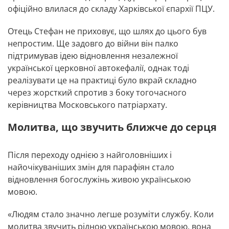
офіційно влилася до складу Харківської єпархії ПЦУ.
Отець Стефан не приховує, що шлях до цього був
непростим. Ще задовго до війни він палко
підтримував ідею відновлення незалежної
української церковної автокефалії, однак тоді
реалізувати це на практиці було вкрай складно
через жорсткий спротив з боку тогочасного
керівництва Московського патріархату.
Молитва, що звучить ближче до серця
Після переходу однією з найголовніших і
найочікуваніших змін для парафіян стало
відновлення богослужінь живою українською
мовою.
«Людям стало значно легше розуміти службу. Коли
молитва звучить рідною українською мовою, вона