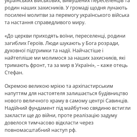
українських військових, вимушених переселенців та
родин наших захисників. У громаді щодня лунають
посилені молитви за перемогу українського війська
та настання справедливого миру.
«До церкви приходять воїни, переселенці, родини
загиблих Героїв. Люди шукають у Бога розради,
духовної підтримки та надії. Найчастіше і
найтепліше ми молимося за наших захисників, які
тримають фронт, та за мир в Україні», – каже отець
Стефан.
Окремою великою мрією та архіпастирським
напуттям для настоятеля залишається будівництво
нового величного храму в самому центрі Савинців.
Надійний фундамент під майбутню свядиню встигли
закласти ще до війни, проте реалізацію задуму
довелося тимчасово відкласти через
повномасштабний наступ рф.