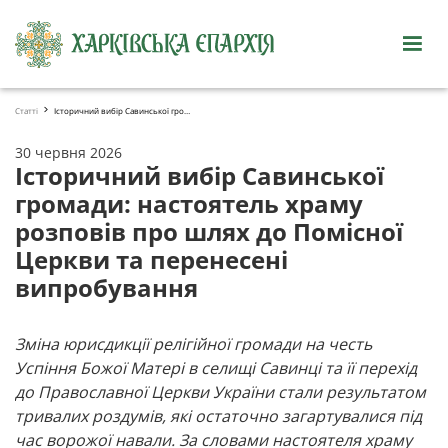
Статті
Історичний вибір Савинської громади: настоятель храму розповів про шлях до Помісної Церкви т
30 червня 2026
Історичний вибір Савинської
громади: настоятель храму
розповів про шлях до Помісної
Церкви та перенесені
випробування
Зміна юрисдикції релігійної громади на честь
Успіння Божої Матері в селищі Савинці та її перехід
до Православної Церкви України стали результатом
тривалих роздумів, які остаточно загартувалися під
час ворожої навали. За словами настоятеля храму