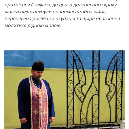
протоієрея Стефана, до цього доленосного кроку
людей підштовхнули повномасштабна війна,
перенесена російська окупація та щире прагнення
молитися рідною мовою.