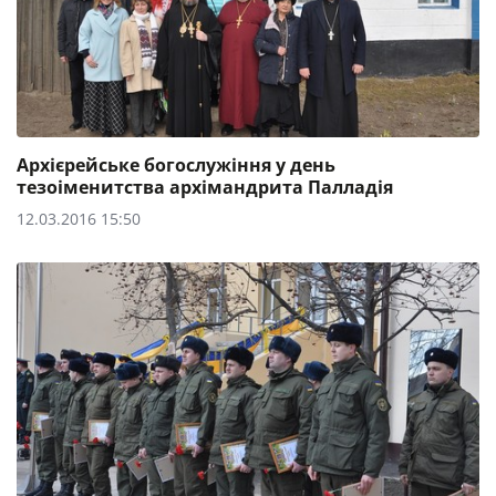
Архієрейське богослужіння у день
тезоіменитства архімандрита Палладія
12.03.2016 15:50