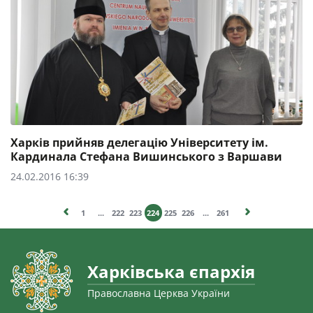
Харків прийняв делегацію Університету ім.
Кардинала Стефана Вишинського з Варшави
24.02.2016 16:39
1
...
222
223
224
225
226
...
261
Харківська єпархія
Православна Церква України