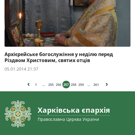
Архієрейське богослужіння у неділю перед
Різдвом Христовим, святих отців
05.01.2014 21:37
1
...
255
256
257
258
259
...
261
Харківська єпархія
Православна Церква України