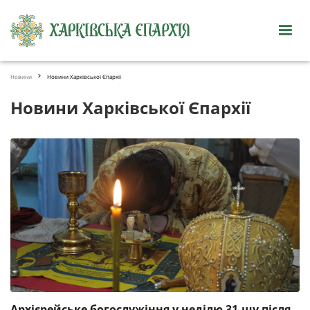
Новини
Новини Харківської Єпархії
Новини Харківської Єпархії
Архієрейське богослужіння у неділю 31-шу після